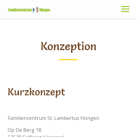
Skip
to
content
Konzeption
Kurzkonzept
Familienzentrum St. Lambertus Höngen
Op De Berg 18